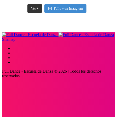
Ver +
Follow on Instagram
Sep 7
Sep 7
Ago 18
Sep 7
Sitemap
Full Dance - Escuela de Danza © 2026 | Todos los derechos
reservados