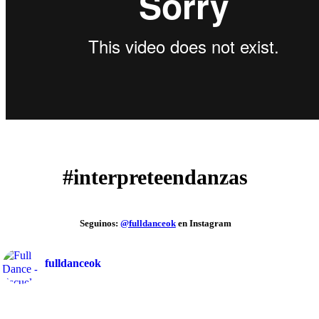
#interpreteendanzas
Seguinos:
@fulldanceok
en Instagram
fulldanceok