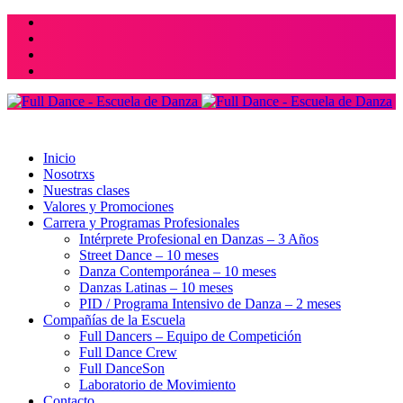
Paraguay 1589 & Florida 550 2do Piso. CABA. Argentina
+54 11 4872.5965 /
info@fulldance.net
Inicio
Nosotrxs
Nuestras clases
Valores y Promociones
Carrera y Programas Profesionales
Intérprete Profesional en Danzas – 3 Años
Street Dance – 10 meses
Danza Contemporánea – 10 meses
Danzas Latinas – 10 meses
PID / Programa Intensivo de Danza – 2 meses
Compañías de la Escuela
Full Dancers – Equipo de Competición
Full Dance Crew
Full DanceSon
Laboratorio de Movimiento
Contacto